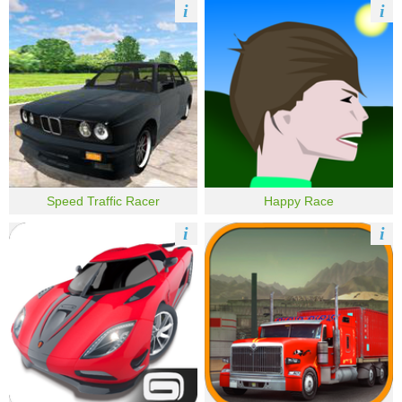
i
i
Speed Traffic Racer
Happy Race
i
i