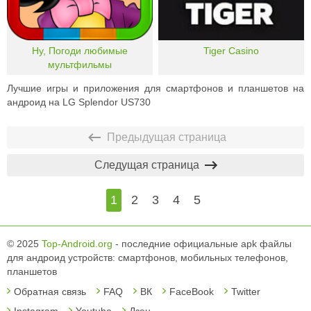
Ну, Погоди любимые
Tiger Casino
мультфильмы
Лучшие игры и приложения для смартфонов и планшетов на
андроид на LG Splendor US730
Предыдущая страница
Следущая страница
1
2
3
4
5
© 2025
Top-Android.org
- последние официальные apk файлы
для андроид устройств: смартфонов, мобильных телефонов,
планшетов
Обратная связь
FAQ
ВК
FaceBook
Twitter
Instagram
Youtube
Дзен