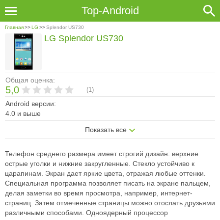
Top-Android
Главная
>>
LG
>>
Splendor US730
LG Splendor US730
Общая оценка:
5,0
(
1
)
Android версии:
4.0 и выше
Показать все
Телефон среднего размера имеет строгий дизайн: верхние
острые уголки
и нижние закругленные. Стекло устойчиво к
царапинам. Экран дает яркие
цвета, отражая любые оттенки.
Специальная программа позволяет писать
на экране пальцем,
делая заметки во время просмотра, например, интернет-
страниц. Затем отмеченные страницы можно отослать друзьями
различными
способами. Одноядерный процессор