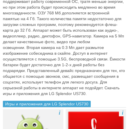
поддерживает работу современной ОС,
тратя меньше энергии,
но при этом работа будет происходить медленно
во время
многозадачности. ОЗУ 768 Мб дополняется встроенной
памятью
на 4 Гб. Такого количества памяти недостаточно для
загрузки сложных
программ, поэтому рекомендуется флеш-
карта до 32 Гб. Аппарат может
быть использован как аудио-,
видеоплеер, радио, диктофон, GPS-навигатор.
Камера на 5 Мп
делает качественные фото, видео при любом
освещении.
Вторая камера на 0.3 Мп дает размытое
изображение собеседника в скайпе.
Доступ в интернет
осуществляется с помощью 3.5G, беспроводной связи.
Ёмкости
батареи будет достаточно для 1-2-х дней работы без
подзарядки.
Представленный девайс предназначен для тех, кто
общается с помощью
звонков, смс, размещает сообщения в
соцсетях, использует телефон для
легкого досуга. Для
серьезной работы в интернете аппарат не подойдет.
Скачать
игры и приложения для LG Splendor US730.
Игры и приложения для LG Splendor US730
i
i