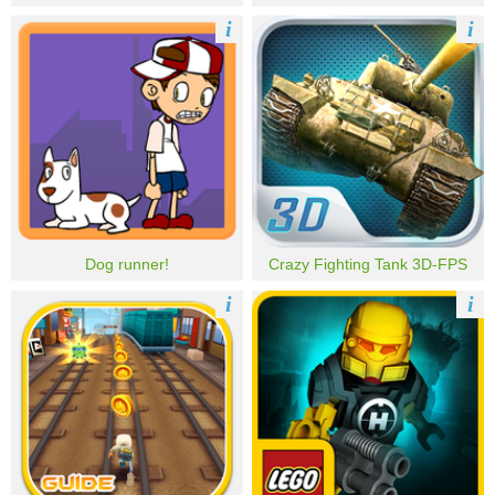
i
i
Dog runner!
Crazy Fighting Tank 3D-FPS
i
i