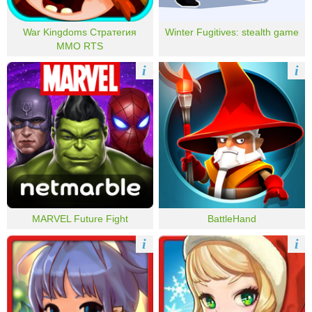
War Kingdoms Стратегия
Winter Fugitives: stealth game
MMO RTS
i
i
MARVEL Future Fight
BattleHand
i
i