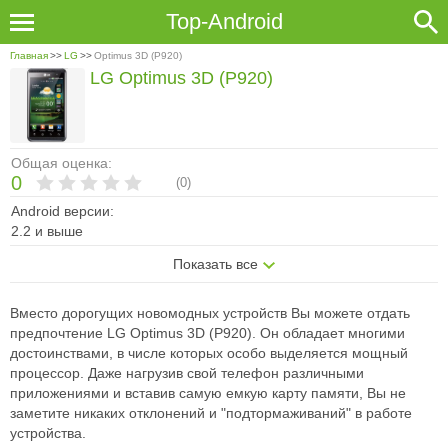
Top-Android
Главная
>>
LG
>>
Optimus 3D (P920)
LG Optimus 3D (P920)
Общая оценка:
0
(
0
)
Android версии:
2.2 и выше
Показать все
Вместо дорогущих новомодных устройств Вы можете отдать
предпочтение LG Optimus 3D (P920). Он обладает многими
достоинствами, в числе которых особо выделяется мощный
процессор. Даже нагрузив свой телефон различными
приложениями и вставив самую емкую карту памяти, Вы не
заметите никаких отклонений и "подтормаживаний" в работе
устройства.