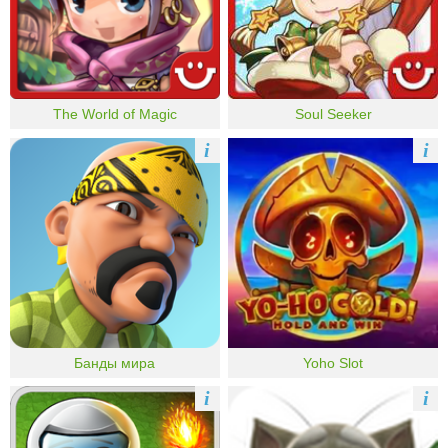
The World of Magic
Soul Seeker
i
i
Банды мира
Yoho Slot
i
i