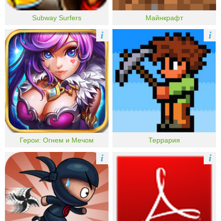
Subway Surfers
Майнкрафт
i
i
Герои: Огнем и Мечом
Террария
i
i