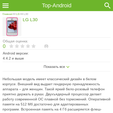
Top-Android
Главная
>>
LG
>>
L30
LG L30
Общая оценка:
0
(
0
)
Android версии:
4.4.2 и выше
Показать все
Небольшая модель имеет классический дизайн в белом
корпусе. Внешний
вид выдает гендерную принадлежность
аппарата – для женщин. Такой
яркий бело-розовый телефон
приятно держать в руках. Двухъядерный
процессор делает
работу современной ОС плавной без торможений.
Оперативной
памяти на 512 Мб достаточно для адаптированных
программ.
Встроенная память на 4 Гб расширяется флеш-