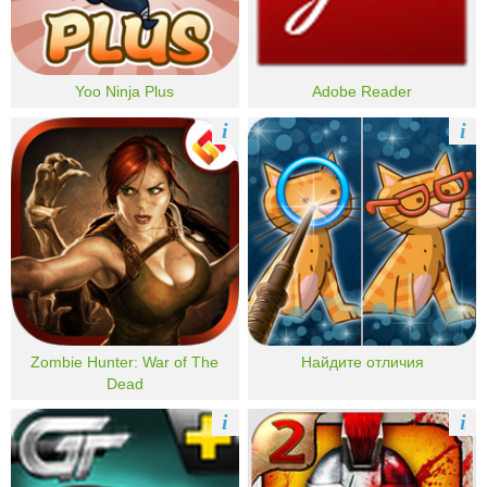
Yoo Ninja Plus
Adobe Reader
i
i
Zombie Hunter: War of The
Найдите отличия
Dead
i
i