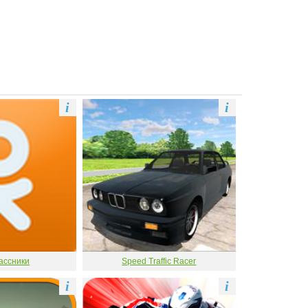
i
i
ассники
Speed Traffic Racer
i
i