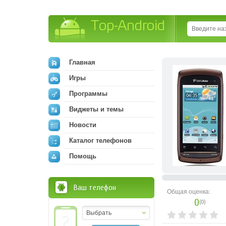
Top-Android
Главная
Игры
Программы
Виджеты и темы
Новости
Каталог телефонов
Помощь
Ваш телефон
Общая оценка:
0
(
0
)
Выбрать