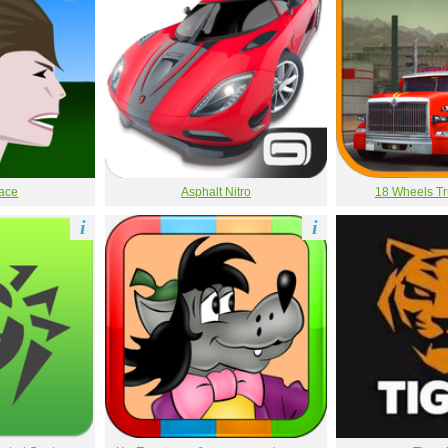
ace
Asphalt Nitro
18 Wheels Tr
i
i