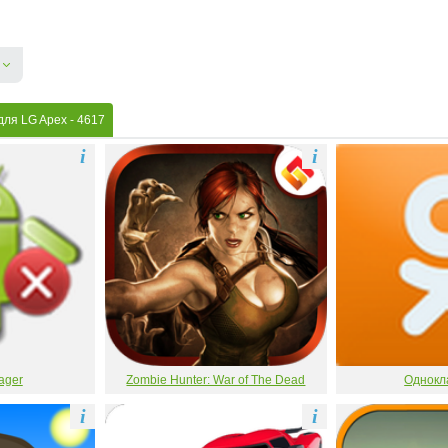
для LG Apex
- 4617
i
i
ager
Zombie Hunter: War of The Dead
Однокл
i
i