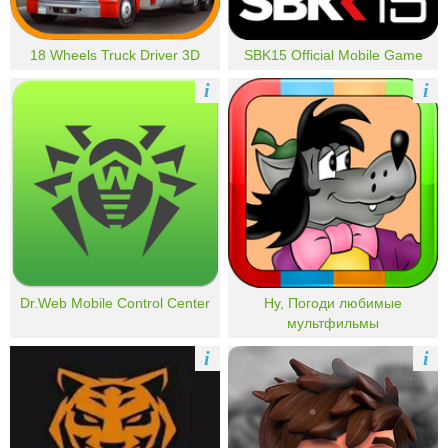
18 Wheels Truck Driver 3D
SBK15 Official Mobile Game
i
i
Dr.Web Mobile Control Center
Ну, Погоди любимые
мультфильмы
i
i