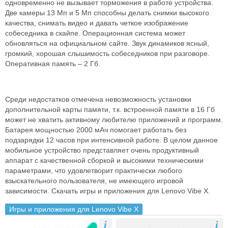
одновременно не вызывает торможения в работе устройства.
Две камеры 13 Мп и 5 Мп способны делать снимки высокого
качества, снимать видео и давать четкое изображение
собеседника в скайпе. Операционная система может
обновляться на официальном сайте. Звук динамиков ясный,
громкий, хорошая слышимость собеседников при разговоре.
Оперативная память – 2 Гб.
Среди недостатков отмечена невозможность установки
дополнительной карты памяти, т.к. встроенной памяти в 16 Гб
может не хватить активному любителю приложений и программ.
Батарея мощностью 2000 мАч помогает работать без
подзарядки 12 часов при интенсивной работе. В целом данное
мобильное устройство представляет очень продуктивный
аппарат с качественной сборкой и высокими техническими
параметрами, что удовлетворит практически любого
взыскательного пользователя, не имеющего игровой
зависимости. Скачать игры и приложения для Lenovo Vibe X.
Игры и приложения для Lenovo Vibe X
i
i