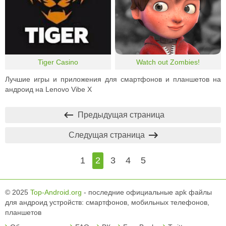
Tiger Casino
Watch out Zombies!
Лучшие игры и приложения для смартфонов и планшетов на
андроид на Lenovo Vibe X
Предыдущая страница
Следущая страница
1
2
3
4
5
© 2025
Top-Android.org
- последние официальные apk файлы
для андроид устройств: смартфонов, мобильных телефонов,
планшетов