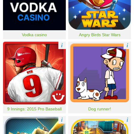
Vodka casino
Angry Birds Star Wars
i
i
9 Innings: 2015 Pro Baseball
Dog runner!
i
i