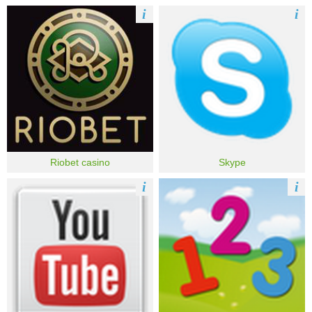
i
i
Riobet casino
Skype
i
i