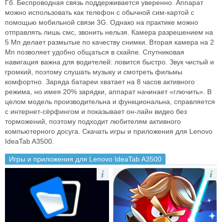
Гб. Беспроводная связь поддерживается уверенно. Аппарат
можно использовать как телефон с обычной сим-картой с
помощью мобильной связи 3G. Однако на практике можно
отправлять лишь смс, звонить нельзя. Камера разрешением на
5 Мп делает размытые по качеству снимки. Вторая камера на 2
Мп позволяет удобно общаться в скайпе. Спутниковая
навигация важна для водителей: ловится быстро. Звук чистый и
громкий, поэтому слушать музыку и смотреть фильмы
комфортно. Заряда батареи хватает на 8 часов активного
режима, но имея 20% зарядки, аппарат начинает «глючить». В
целом модель производительна и функциональна, справляется
с интернет-сёрфингом и показывает он-лайн видео без
торможений, поэтому подходит любителям активного
компьютерного досуга. Скачать игры и приложения для Lenovo
IdeaTab A3500.
Игры и приложения для Lenovo IdeaTab A3500
i
i