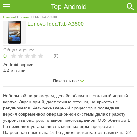
Top-Android
Главная
>>
Lenovo
>>
IdeaTab A3500
Lenovo IdeaTab A3500
Общая оценка:
0
(
0
)
Android версии:
4.4 и выше
Показать все
Небольшой по размерам, девайс облачен в стильный черный
корпус. Экран яркий, дает сочные оттенки, но яркость не
регулируется. Четырехъядерный процессор и последняя
версия современной операционной системы делают работу
устройства быстрой, плавной, многозадачной. ОЗУ объемом 1
Гб позволяет устанавливать мощные игры, программы.
Встроенная память на 16 Гб дополняется картой памяти на 32