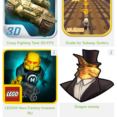
Crazy Fighting Tank 3D-FPS
Guide for Subway Surfers
i
i
Dragon money
LEGO® Hero Factory Invasion
RU