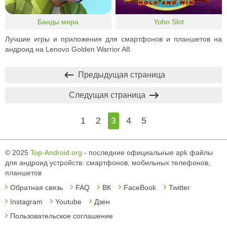
Банды мира
Yoho Slot
Лучшие игры и приложения для смартфонов и планшетов на
андроид на Lenovo Golden Warrior A8
Предыдущая страница
Следущая страница
1
2
3
4
5
© 2025
Top-Android.org
- последние официальные apk файлы
для андроид устройств: смартфонов, мобильных телефонов,
планшетов
Обратная связь
FAQ
ВК
FaceBook
Twitter
Instagram
Youtube
Дзен
Пользовательское соглашение