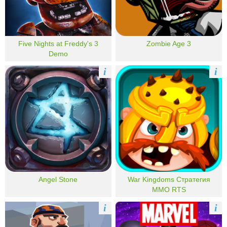
Five Nights at Freddy's 3
Zombie Age 3
Demo
i
i
Angel Stone
War Kingdoms Стратегия
MMO RTS
i
i