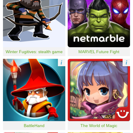
Winter Fugitives: stealth game
MARVEL Future Fight
i
i
BattleHand
The World of Magic