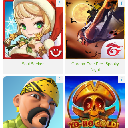
i
i
Soul Seeker
Garena Free Fire: Spooky
Night
i
i