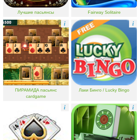
Лучшие пасьянсы
Fairway Solitaire
i
i
ПИРАМИДА пасьянс
Лаки Бинго / Lucky Bingo
cardgame
i
i