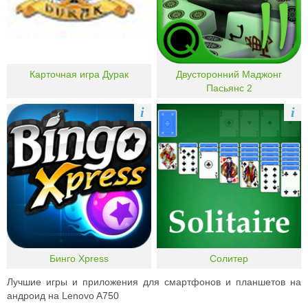
Карточная игра Дурак
Двусторонний Маджонг
Пасьянс 2
i
i
Бинго Xpress
Солитер
Лучшие игры и приложения для смартфонов и планшетов на
андроид на Lenovo A750