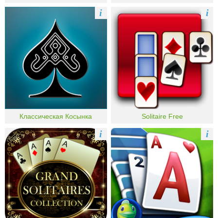
i
i
Классическая Косынка
Solitaire Free
i
i