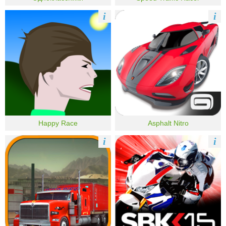
i
i
Happy Race
Asphalt Nitro
i
i