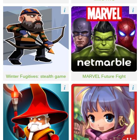
i
i
Winter Fugitives: stealth game
MARVEL Future Fight
i
i