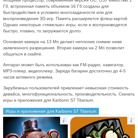
Мощный процессор, современная версия ОС, ОЗУ емкостью 1
Гб, встроенная память объемом 16 Гб созданы для
быстродействия в условиях многозадачности или для
воспроизведения 3D-игр. Память расширяется флеш-картой.
Однако некоторые «тяжелые» игры, если и воспроизводятся
быстро, плавно, то загружаются долго.
Основная камера на 13 Мп делает неплохие снимки ниже
заявленного разрешения. Вторая камера на 2 Мп позволит
общаться в скайпе.
Аппарат может быть использован как FM-радио, навигатор,
MP3-плеер, видеоплеер. Заряда батареи достаточно до 4-5
часов активного режима.
Зарубежных пользователей привлекает невысокая стоимость
девайса, многофункциональность, производительность. Скачать
игры и приложения для Karbonn S7 Titanium.
Игры и приложения для Karbonn S7 Titanium
i
i