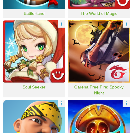
BattleHand
The World of Magic
i
i
Soul Seeker
Garena Free Fire: Spooky
Night
i
i