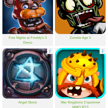
Five Nights at Freddy's 3
Zombie Age 3
Demo
i
i
Angel Stone
War Kingdoms Стратегия
MMO RTS