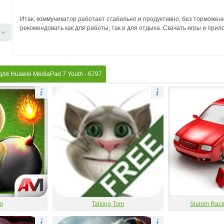
Итак, коммуникатор работает стабильно и продуктивно, без торможен
рекомендовать как для работы, так и для отдыха. Скачать игры и прил
для Huawei MediaPad 7 Youth
- 6797
i
i
р
Talking Tom
Slalom Raci
i
i