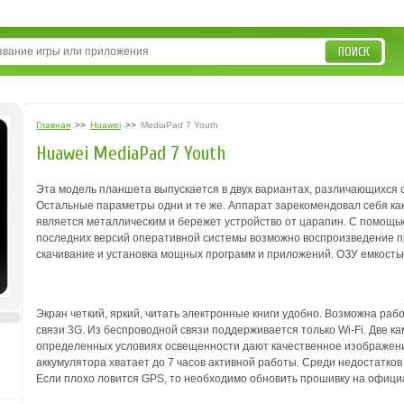
ПОИСК
Главная
>>
Huawei
>>
MediaPad 7 Youth
Huawei MediaPad 7 Youth
Эта модель планшета выпускается в двух вариантах, различающихся о
Остальные параметры одни и те же. Аппарат зарекомендовал себя как
является металлическим и бережет устройство от царапин. С помощь
последних версий оперативной системы возможно воспроизведение 
скачивание и установка мощных программ и приложений. ОЗУ емкость
Экран четкий, яркий, читать электронные книги удобно. Возможна ра
связи 3G. Из беспроводной связи поддерживается только Wi-Fi. Две к
определенных условиях освещенности дают качественное изображение
аккумулятора хватает до 7 часов активной работы. Среди недостатко
Если плохо ловится GPS, то необходимо обновить прошивку на офици