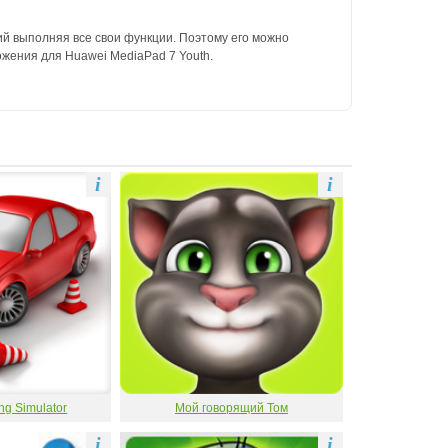
ий выполняя все свои функции. Поэтому его можно
ожения для Huawei MediaPad 7 Youth.
i
i
ng Simulator
Мой говорящий Том
i
i