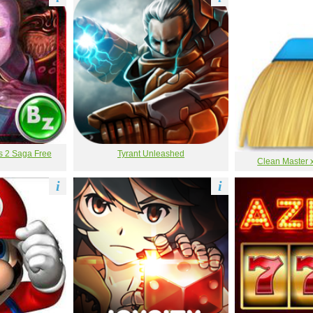
s 2 Saga Free
Tyrant Unleashed
Clean Master x
i
i