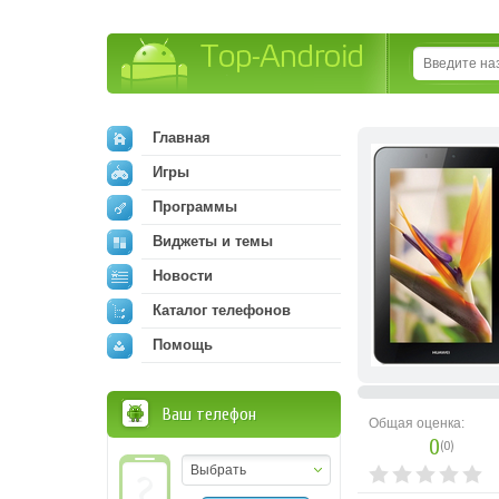
Top-Android
Главная
Игры
Программы
Виджеты и темы
Новости
Каталог телефонов
Помощь
Ваш телефон
Общая оценка:
0
(
0
)
Выбрать