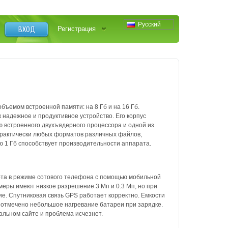
Русский
ВХОД
Регистрация
бъемом встроенной памяти: на 8 Гб и на 16 Гб.
 надежное и продуктивное устройство. Его корпус
ю встроенного двухъядерного процессора и одной из
практически любых форматов различных файлов,
ю 1 Гб способствует производительности аппарата.
бота в режиме сотового телефона с помощью мобильной
амеры имеют низкое разрешение 3 Мп и 0.3 Мп, но при
. Спутниковая связь GPS работает корректно. Емкости
в отмечено небольшое нагревание батареи при зарядке.
альном сайте и проблема исчезнет.