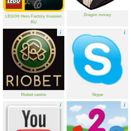
Dragon money
LEGO® Hero Factory Invasion
RU
i
i
Riobet casino
Skype
i
i