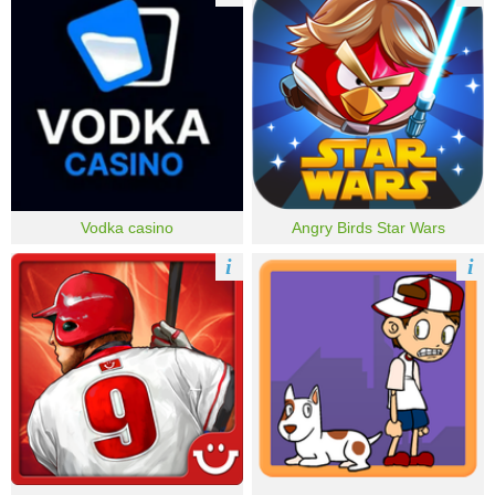
Vodka casino
Angry Birds Star Wars
i
i