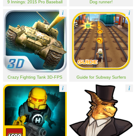
9 Innings: 2015 Pro Baseball
Dog runner!
i
i
Crazy Fighting Tank 3D-FPS
Guide for Subway Surfers
i
i