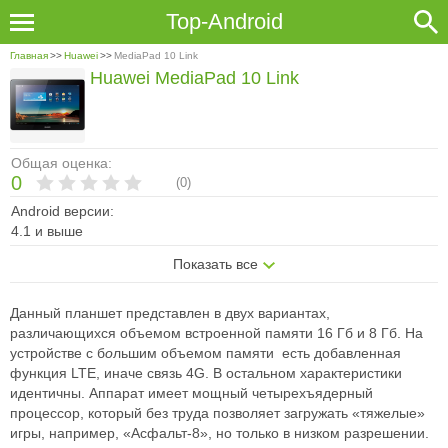
Top-Android
Главная
>>
Huawei
>>
MediaPad 10 Link
Huawei MediaPad 10 Link
Общая оценка:
0
(
0
)
Android версии:
4.1 и выше
Показать все
Данный планшет представлен в двух вариантах,
различающихся объемом встроенной памяти 16 Гб и 8 Гб. На
устройстве с б
о
льшим объемом памяти есть добавленная
функция LTE, иначе связь 4G. В остальном характеристики
идентичны. Аппарат имеет мощный четырехъядерный
процессор, который без труда позволяет загружать «тяжелые»
игры, например, «Асфальт-8», но только в низком разрешении.