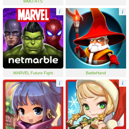
MMO RTS
i
i
MARVEL Future Fight
BattleHand
i
i