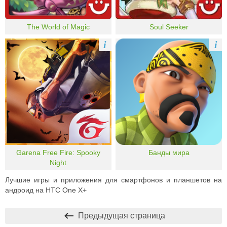
The World of Magic
Soul Seeker
i
i
Garena Free Fire: Spooky
Банды мира
Night
Лучшие игры и приложения для смартфонов и планшетов на
андроид на HTC One X+
Предыдущая страница