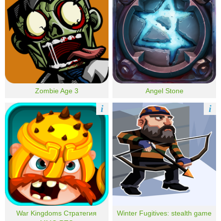
Zombie Age 3
Angel Stone
i
i
War Kingdoms Стратегия
Winter Fugitives: stealth game