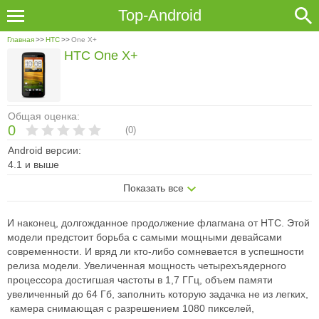
Top-Android
Главная
>>
HTC
>>
One X+
HTC One X+
Общая оценка:
0
(
0
)
Android версии:
4.1 и выше
Показать все
И наконец, долгожданное продолжение флагмана от HTC. Этой
модели предстоит борьба с самыми мощными девайсами
современности. И вряд ли кто-либо сомневается в успешности
релиза модели. Увеличенная мощность четырехъядерного
процессора достигшая частоты в 1,7 ГГц, объем памяти
увеличенный до 64 Гб, заполнить которую задачка не из легких,
камера снимающая с разрешением 1080 пикселей,