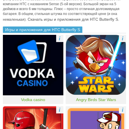
компании HTC с названием Sense (5-ой версии).
Большой экран на 5
дюймов и всего 6 мм толщины.
Плюс – просто отличная долгоживущая
батарея. В общем, стильная штучка по соответствующей цене (и она
Скачать игры и приложения для HTC Butterfly S.
немаленькая).
Игры и приложения для HTC Butterfly S
i
i
Vodka casino
Angry Birds Star Wars
i
i