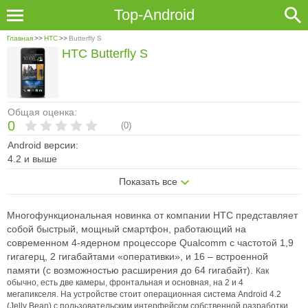
Top-Android
Главная
>>
HTC
>>
Butterfly S
HTC Butterfly S
Общая оценка:
0
(
0
)
Android версии:
4.2 и выше
Показать все
Многофункциональная новинка от компании НТС представляет
собой быстрый, мощный смартфон, работающий на
современном 4-ядерном процессоре Qualcomm c частотой 1,9
гигагерц, 2 гигабайтами «оперативки», и 16 – встроенной
памяти (с возможноcтью расширения до 64 гигабайт).
Как
обычно, есть две камеры, фронтальная и основная, на 2 и 4
мегапикселя.
На устройстве стоит операционная система Android 4.2
(Jelly Bean) с пользовательским интерфейсом собственной разработки