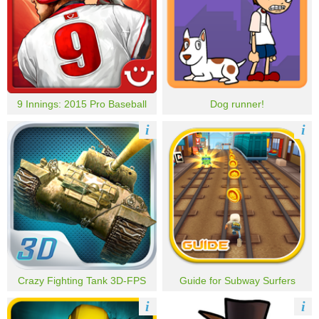
9 Innings: 2015 Pro Baseball
Dog runner!
i
i
Crazy Fighting Tank 3D-FPS
Guide for Subway Surfers
i
i