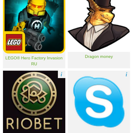
Dragon money
LEGO® Hero Factory Invasion
RU
i
i