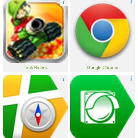
i
i
Tank Riders
Google Сhrome
i
i