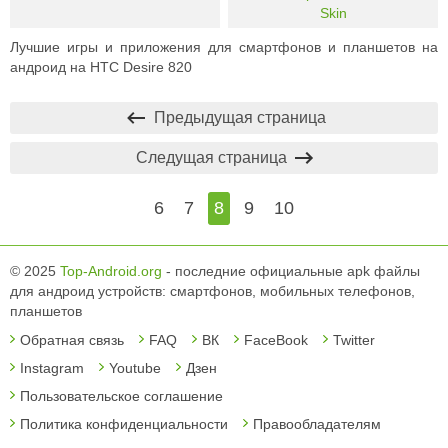
Skin
Лучшие игры и приложения для смартфонов и планшетов на
андроид на HTC Desire 820
Предыдущая страница
Следущая страница
6
7
8
9
10
© 2025
Top-Android.org
- последние официальные apk файлы
для андроид устройств: смартфонов, мобильных телефонов,
планшетов
Обратная связь
FAQ
ВК
FaceBook
Twitter
Instagram
Youtube
Дзен
Пользовательское соглашение
Политика конфиденциальности
Правообладателям