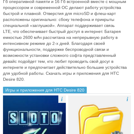
Гб
оперативной памяти и 16 Гб встроенной вместе с мощным
процессором и
современной ОС делают работу устройства
быстрой и плавной. Отверстия
для microSD и флеш-карт
расположены оригинально: сбоку телефона и
прикрыты
специальной «заглушкой». Аппарат поддерживает связь
LTE,
что обеспечивает быстрый доступ в интернет. Батарея
емкостью 2600
мАч рассчитана на непрерывную работу в
интенсивном режиме до 2-
х дней. Благодаря своей
функциональности, поддержке беспроводной
связи и
возможности установки сложного софта представленный
девайс
подойдет тем, кто любит проводить свой досуг в
интернете и предпочитает
действительно большие устройства
для удобной работы.
Скачать игры и приложения для HTC
Desire 820.
Игры и приложения для HTC Desire 820
i
i