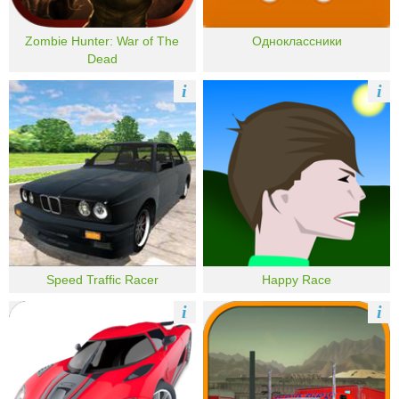
Zombie Hunter: War of The
Одноклассники
Dead
i
i
Speed Traffic Racer
Happy Race
i
i