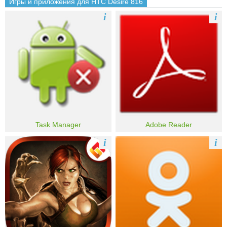
Игры и приложения для HTC Desire 816
i
i
Task Manager
Adobe Reader
i
i