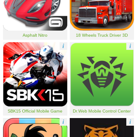
Asphalt Nitro
18 Wheels Truck Driver 3D
i
i
SBK15 Official Mobile Game
Dr.Web Mobile Control Center
i
i