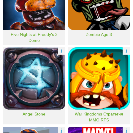
Five Nights at Freddy's 3
Zombie Age 3
Demo
i
i
Angel Stone
War Kingdoms Стратегия
MMO RTS
i
i