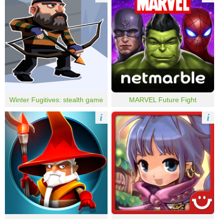
Winter Fugitives: stealth game
MARVEL Future Fight
i
i