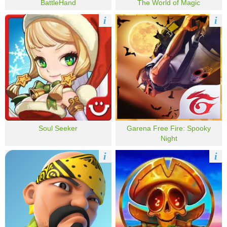
BattleHand
The World of Magic
i
i
Soul Seeker
Garena Free Fire: Spooky
Night
i
i