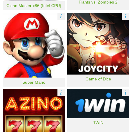
Plants vs. Zombies 2
Clean Master x86 (Intel CPU)
i
i
Game of Dice
Super Mario
i
i
1WIN