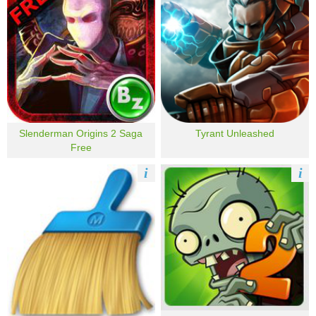
Slenderman Origins 2 Saga
Tyrant Unleashed
Free
i
i