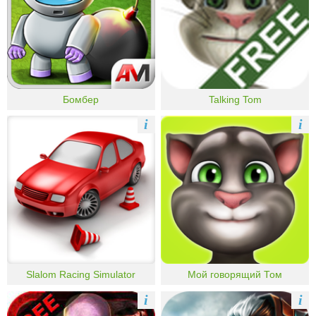
Бомбер
Talking Tom
i
i
Slalom Racing Simulator
Мой говорящий Том
i
i