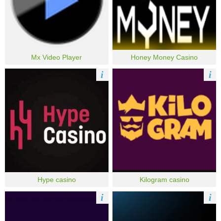
Mx Video Player
Honey Money Casino
i
i
Hype casino
Kilogram casino
i
i