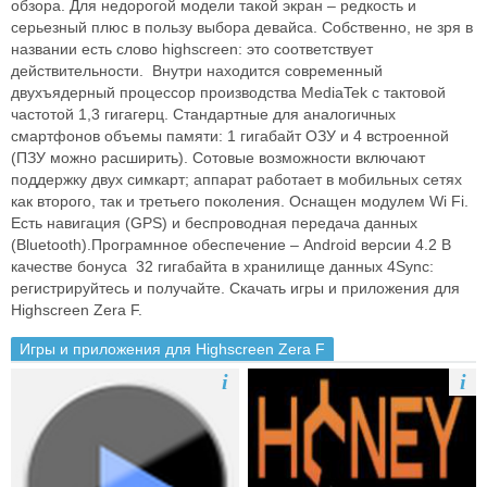
обзора. Для недорогой модели такой экран – редкость и
серьезный плюс в пользу выбора девайса. Собственно, не зря в
названии есть слово highscreen: это соответствует
действительности. Внутри находится современный
двухъядерный процессор производства MediaTek с тактовой
частотой 1,3 гигагерц. Стандартные для аналогичных
смартфонов объемы памяти: 1 гигабайт ОЗУ и 4 встроенной
(ПЗУ можно расширить). Сотовые возможности включают
поддержку двух сим­карт; аппарат работает в мобильных сетях
как второго, так и третьего поколения. Оснащен модулем Wi Fi.
Есть навигация (GPS) и беспроводная передача данных
(Bluetooth).Програмнное обеспечение – Android версии 4.2 В
качестве бонуса ­ 32 гигабайта в хранилище данных 4Sync:
регистрируйтесь и получайте. Скачать игры и приложения для
Highscreen Zera F.
Игры и приложения для Highscreen Zera F
i
i