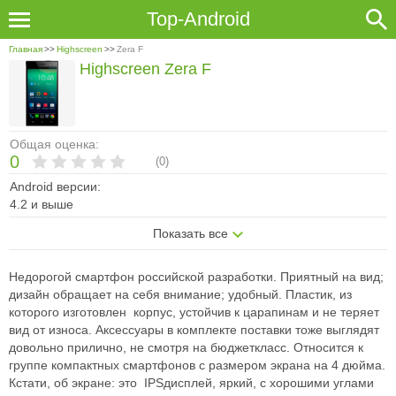
Top-Android
Главная
>>
Highscreen
>>
Zera F
Highscreen Zera F
Общая оценка:
0
(
0
)
Android версии:
4.2 и выше
Показать все
Недорогой смартфон российской разработки. Приятный на вид;
дизайн обращает на себя внимание; удобный. Пластик, из
которого изготовлен корпус, устойчив к царапинам и не теряет
вид от износа. Аксессуары в комплекте поставки тоже выглядят
довольно прилично, не смотря на бюджет­класс. Относится к
группе компактных смартфонов с размером экрана на 4 дюйма.
Кстати, об экране: это ­ IPS­дисплей, яркий, с хорошими углами