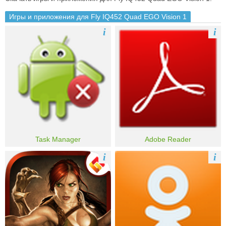
Игры и приложения для Fly IQ452 Quad EGO Vision 1
i
i
Task Manager
Adobe Reader
i
i