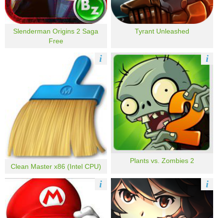
Slenderman Origins 2 Saga
Tyrant Unleashed
Free
i
i
Plants vs. Zombies 2
Clean Master x86 (Intel CPU)
i
i