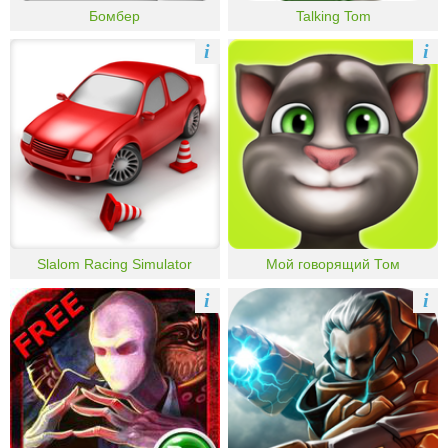
Бомбер
Talking Tom
i
i
Slalom Racing Simulator
Мой говорящий Том
i
i