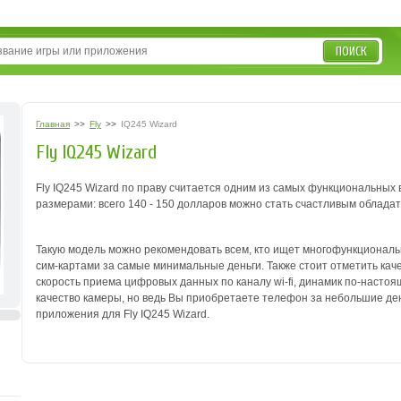
ПОИСК
Главная
>>
Fly
>>
IQ245 Wizard
Fly IQ245 Wizard
Fly IQ245 Wizard по праву считается одним из самых функциональных 
размерами: всего 140 - 150 долларов можно стать счастливым облада
Такую модель можно рекомендовать всем, кто ищет многофункциональ
сим-картами за самые минимальные деньги. Также стоит отметить кач
скорость приема цифровых данных по каналу wi-fi, динамик по-настоя
качество камеры, но ведь Вы приобретаете телефон за небольшие ден
приложения для Fly IQ245 Wizard.