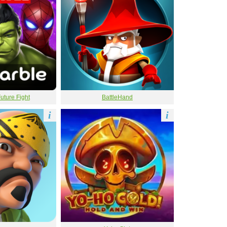
ture Fight
BattleHand
i
i