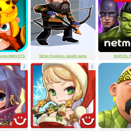
тегия MMO RTS
Winter Fugitives: stealth game
MARVEL Fu
i
i