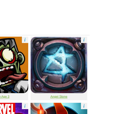
i
i
 Age 3
Angel Stone
i
i