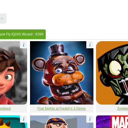
ля Fly IQ245 Wizard
- 6399
i
i
ombies!
Five Nights at Freddy's 3 Demo
Zombie
i
i