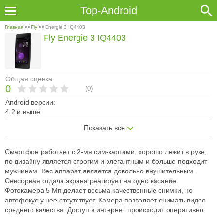
Top-Android
Главная
>>
Fly
>>
Energie 3 IQ4403
Fly Energie 3 IQ4403
Общая оценка:
0
(
0
)
Android версии:
4.2 и выше
Показать все
Смартфон работает с 2-мя сим-картами, хорошо лежит в руке,
по дизайну является строгим и элегантным и больше подходит
мужчинам. Вес аппарат является довольно внушительным.
Сенсорная отдача экрана реагирует на одно касание.
Фотокамера 5 Мп делает весьма качественные снимки, но
автофокус у нее отсутствует. Камера позволяет снимать видео
среднего качества. Доступ в интернет происходит оперативно