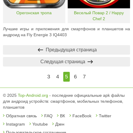
Орегонская тропа
Веселый Повар 2 / Happy
Chef 2
Лучшие игры и приложения для смартфонов и планшетов на
андроид на Fly Energie 3 IQ4403
Предыдущая страница
Следущая страница
3
4
5
6
7
© 2025
Top-Android.org
- последние официальные apk файлы
для андроид устройств: смартфонов, мобильных телефонов,
планшетов
Обратная связь
FAQ
ВК
FaceBook
Twitter
Instagram
Youtube
Дзен
Пользовательское соглашение