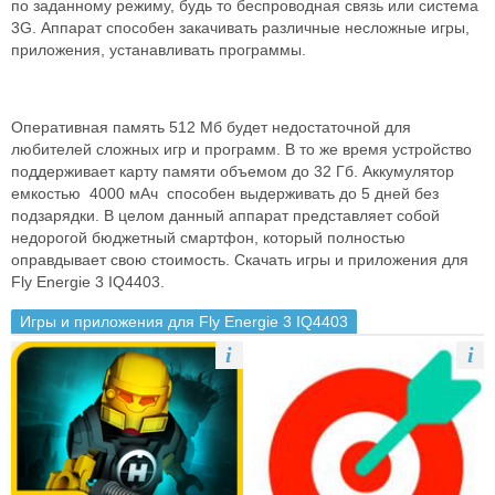
по заданному режиму, будь то беспроводная связь или система
3G. Аппарат способен закачивать различные несложные игры,
приложения, устанавливать программы.
Оперативная память 512 Мб будет недостаточной для
любителей сложных игр и программ. В то же время устройство
поддерживает карту памяти объемом до 32 Гб. Аккумулятор
емкостью 4000 мАч способен выдерживать до 5 дней без
подзарядки. В целом данный аппарат представляет собой
недорогой бюджетный смартфон, который полностью
оправдывает свою стоимость. Скачать игры и приложения для
Fly Energie 3 IQ4403.
Игры и приложения для Fly Energie 3 IQ4403
i
i