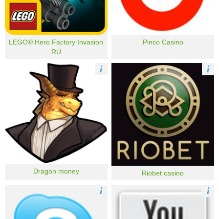
LEGO® Hero Factory Invasion
Pinco Casino
RU
i
i
Dragon money
Riobet casino
i
i