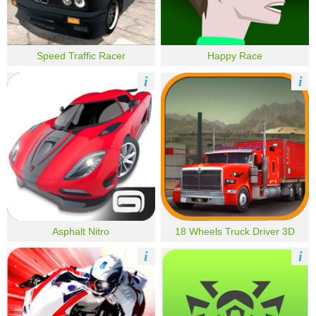
Speed Traffic Racer
Happy Race
i
i
Asphalt Nitro
18 Wheels Truck Driver 3D
i
i