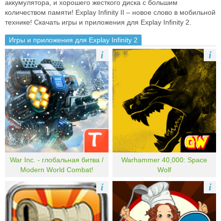
аккумулятора, и хорошего жесткого диска с большим
количеством памяти! Explay Infinity II – новое слово в мобильной
технике!
Скачать игры и приложения для Explay Infinity 2.
Игры и приложения для Explay Infinity 2
i
i
War Inc. - глобальная битва /
Warhammer 40,000: Space
Modern World Combat!
Wolf
i
i