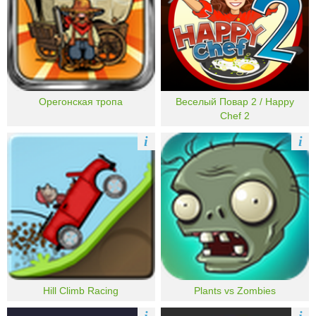
Орегонская тропа
Веселый Повар 2 / Happy
Chef 2
i
i
Hill Climb Racing
Plants vs Zombies
i
i