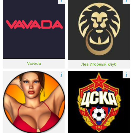
Vavada
Лев Игорный клуб
i
i