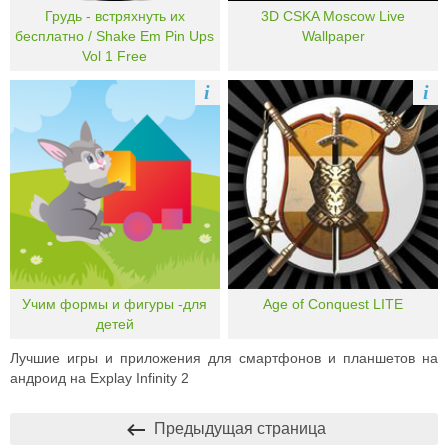
Грудь - встряхнуть их
3D CSKA Moscow Live
бесплатно / Shake Em Pin Ups
Wallpaper
Vol 1 Free
i
i
Учим формы и фигуры -для
Age of Conquest LITE
детей
Лучшие игры и приложения для смартфонов и планшетов на
андроид на Explay Infinity 2
Предыдущая страница