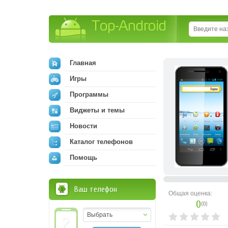
Top-Android
Главная
Игры
Программы
Виджеты и темы
Новости
Каталог телефонов
Помощь
Ваш телефон
Общая оценка:
0
(
0
)
Выбрать