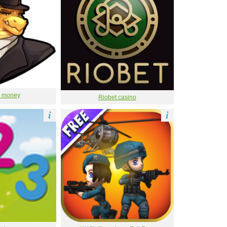
 money
Riobet casino
i
i