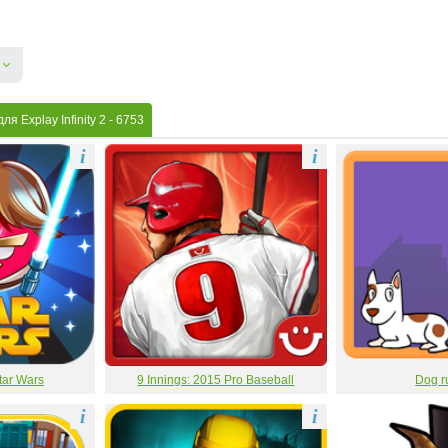
я Explay Infinity 2
- 6753
i
i
tar Wars
9 Innings: 2015 Pro Baseball
Dog r
i
i