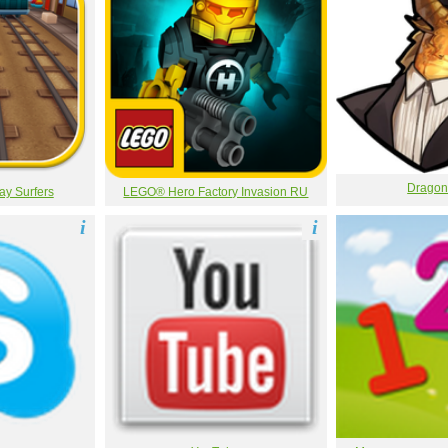
Dragon
ay Surfers
LEGO® Hero Factory Invasion RU
i
i