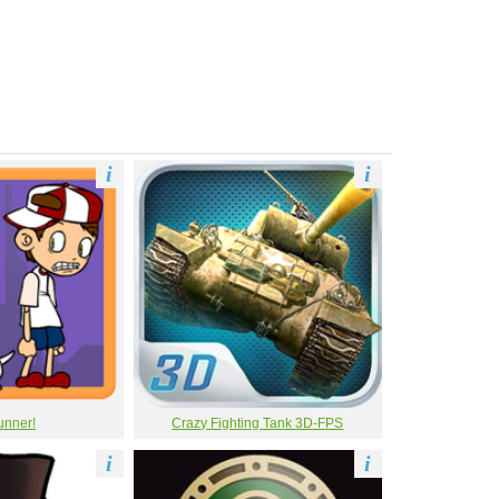
i
i
unner!
Crazy Fighting Tank 3D-FPS
i
i