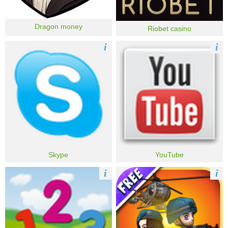
Dragon money
Riobet casino
i
i
Skype
YouTube
i
i