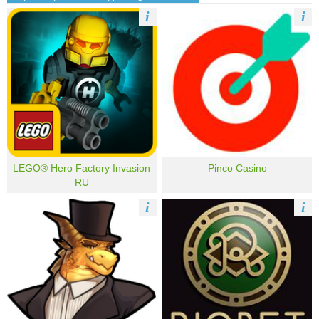
i
i
LEGO® Hero Factory Invasion
Pinco Casino
RU
i
i