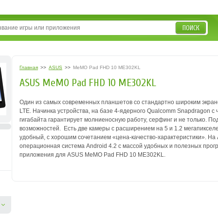
ПОИСК
Главная
>>
ASUS
>>
MeMO Pad FHD 10 ME302KL
ASUS MeMO Pad FHD 10 ME302KL
Один из самых современных планшетов со стандартно широким экраном
LTE.
Начинка устройства, на базе 4-ядерного Qualcomm Snapdragon с ч
гигабайта гарантирует молниеносную работу, серфинг и не только.
Под
возможностей.
Есть две камеры с расширением на 5 и 1.2 мегапиксел
удобный, с хорошим сочетанием «цена-качество-характеристики».
На 
операционная система Android 4.2 с массой удобных и полезных прог
приложения для ASUS MeMO Pad FHD 10 ME302KL.