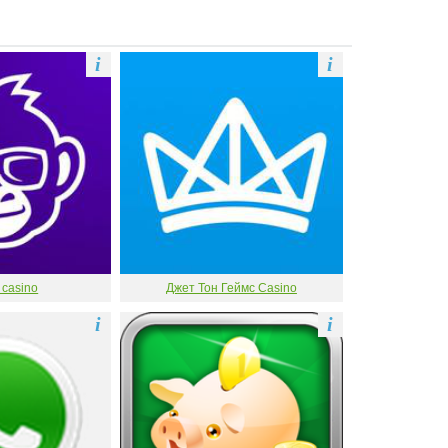
i
i
 casino
Джет Тон Геймс Casino
i
i