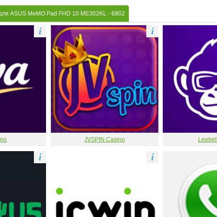
 для ASUS MeMO Pad FHD 10 ME302KL
- 6802
i
i
ino
JVSPIN Casino
Leebet
i
i