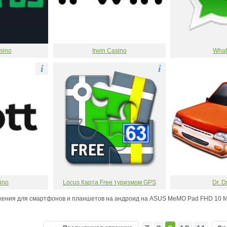
sino
Irwin Casino
What
i
i
sino
Locus Карта Free туризмом GPS
Dr. D
жения для смартфонов и планшетов на андроид на ASUS MeMO Pad FHD 10 