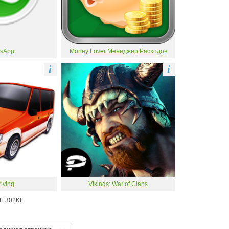
sApp
Money Lover Менеджер Расходов
i
i
riving
Vikings: War of Clans
ME302KL