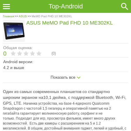
Top-Android
Главная
>>
ASUS
>>
MeMO Pad FHD 10 ME302KL
ASUS MeMO Pad FHD 10 ME302KL
Общая оценка:
0
(
0
)
Android версии:
4.2 и выше
Показать все
Один из самых современных планшетов со стандартно
широким экраном на10,1 дюйма, с поддержкой Bluetooth, Wi-Fi,
GPS, LTE.
Начинка устройства, на базе 4-ядерного Qualcomm
Snapdragon с частотой 1,5 гигагерц и оперативной памятью на 2
гигабайта гарантирует молниеносную работу, серфинг и не
только.
Подходит для игр, просмотра фильмов, имеет много других
возможностей.
Есть две камеры с расширением на 5 и 1.2
мегапикселей.
В общем, достойный внимания гаджет, легкий и удобный, с