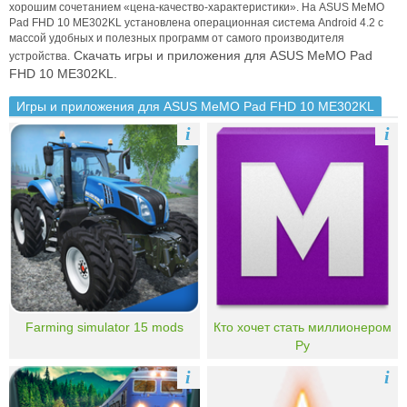
хорошим сочетанием «цена-качество-характеристики».
На ASUS MeMO
Pad FHD 10 ME302KL установлена операционная система Android 4.2 с
массой удобных и полезных программ от самого производителя
Скачать игры и приложения для ASUS MeMO Pad
устройства.
FHD 10 ME302KL.
Игры и приложения для ASUS MeMO Pad FHD 10 ME302KL
i
i
Farming simulator 15 mods
Кто хочет стать миллионером
Ру
i
i