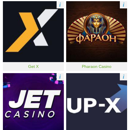
i
i
Get X
Pharaon Casino
i
i