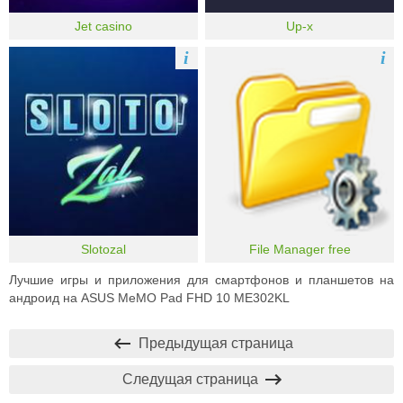
Jet casino
Up-x
i
i
Slotozal
File Manager free
Лучшие игры и приложения для смартфонов и планшетов на
андроид на ASUS MeMO Pad FHD 10 ME302KL
Предыдущая страница
Следущая страница