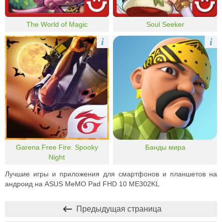
The World of Magic
Soul Seeker
i
i
Garena Free Fire: Spooky
Банды мира
Night
Лучшие игры и приложения для смартфонов и планшетов на
андроид на ASUS MeMO Pad FHD 10 ME302KL
Предыдущая страница