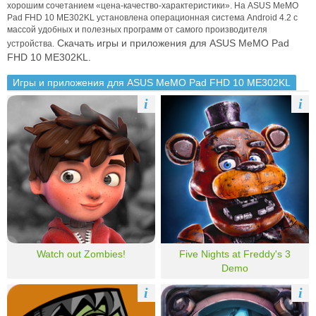
хорошим сочетанием «цена-качество-характеристики».
На ASUS MeMO
Pad FHD 10 ME302KL установлена операционная система Android 4.2 с
массой удобных и полезных программ от самого производителя
Скачать игры и приложения для ASUS MeMO Pad
устройства.
FHD 10 ME302KL.
Игры и приложения для ASUS MeMO Pad FHD 10 ME302KL
i
i
Watch out Zombies!
Five Nights at Freddy's 3
Demo
i
i