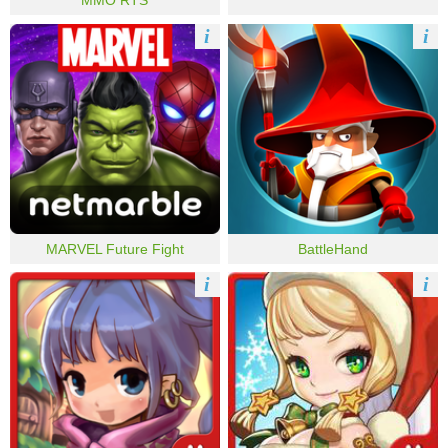
MMO RTS
i
i
MARVEL Future Fight
BattleHand
i
i