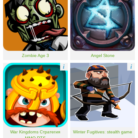
Zombie Age 3
Angel Stone
i
i
War Kingdoms Стратегия
Winter Fugitives: stealth game