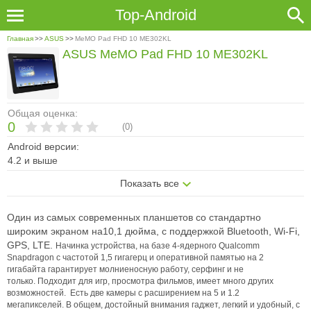
Top-Android
Главная
>>
ASUS
>>
MeMO Pad FHD 10 ME302KL
ASUS MeMO Pad FHD 10 ME302KL
Общая оценка:
0
(
0
)
Android версии:
4.2 и выше
Показать все
Один из самых современных планшетов со стандартно
широким экраном на10,1 дюйма, с поддержкой Bluetooth, Wi-Fi,
GPS, LTE.
Начинка устройства, на базе 4-ядерного Qualcomm
Snapdragon с частотой 1,5 гигагерц и оперативной памятью на 2
гигабайта гарантирует молниеносную работу, серфинг и не
только.
Подходит для игр, просмотра фильмов, имеет много других
возможностей.
Есть две камеры с расширением на 5 и 1.2
мегапикселей.
В общем, достойный внимания гаджет, легкий и удобный, с