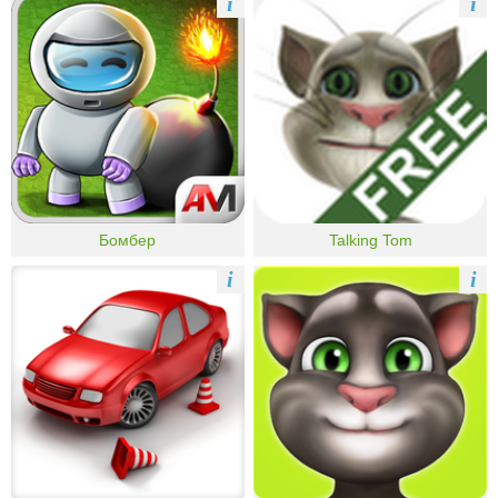
i
i
Бомбер
Talking Tom
i
i