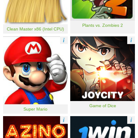
Plants vs. Zombies 2
Clean Master x86 (Intel CPU)
i
i
Game of Dice
Super Mario
i
i