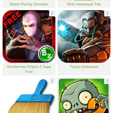
Slalom Racing Simulator
Мой говорящий Том
i
i
Slenderman Origins 2 Saga
Tyrant Unleashed
Free
i
i