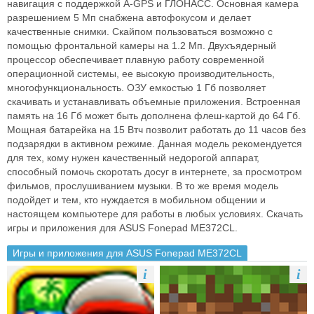
навигация с поддержкой A-GPS и ГЛОНАСС. Основная камера
разрешением 5 Мп снабжена автофокусом и делает
качественные снимки. Скайпом пользоваться возможно с
помощью фронтальной камеры на 1.2 Мп. Двухъядерный
процессор обеспечивает плавную работу современной
операционной системы, ее высокую производительность,
многофункциональность. ОЗУ емкостью 1 Гб позволяет
скачивать и устанавливать объемные приложения. Встроенная
память на 16 Гб может быть дополнена флеш-картой до 64 Гб.
Мощная батарейка на 15 Втч позволит работать до 11 часов без
подзарядки в активном режиме. Данная модель рекомендуется
для тех, кому нужен качественный недорогой аппарат,
способный помочь скоротать досуг в интернете, за просмотром
фильмов, прослушиванием музыки. В то же время модель
подойдет и тем, кто нуждается в мобильном общении и
настоящем компьютере для работы в любых условиях. Скачать
игры и приложения для ASUS Fonepad ME372CL.
Игры и приложения для ASUS Fonepad ME372CL
i
i