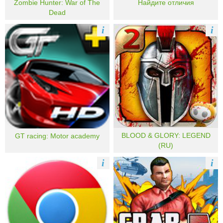
Zombie Hunter: War of The
Найдите отличия
Dead
i
i
BLOOD & GLORY: LEGEND
GT racing: Motor academy
(RU)
i
i