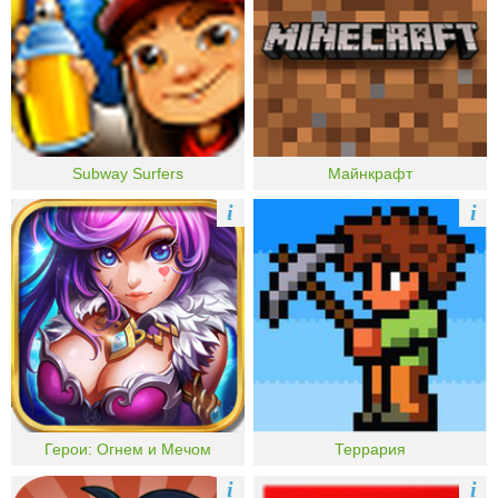
Subway Surfers
Майнкрафт
i
i
Герои: Огнем и Мечом
Террария
i
i