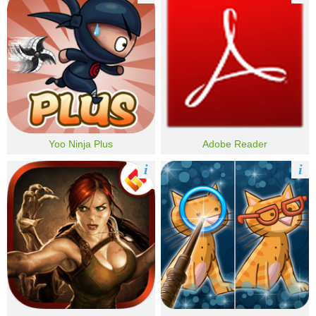
Yoo Ninja Plus
Adobe Reader
i
i