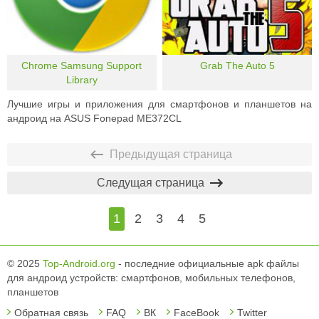
Chrome Samsung Support
Grab The Auto 5
Library
Лучшие игры и приложения для смартфонов и планшетов на
андроид на ASUS Fonepad ME372CL
Предыдущая страница
Следущая страница
1
2
3
4
5
© 2025
Top-Android.org
- последние официальные apk файлы
для андроид устройств: смартфонов, мобильных телефонов,
планшетов
Обратная связь
FAQ
ВК
FaceBook
Twitter