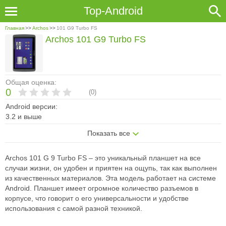
Top-Android
Главная
>>
Archos
>>
101 G9 Turbo FS
Archos 101 G9 Turbo FS
Общая оценка:
0
(
0
)
Android версии:
3.2 и выше
Показать все
Archos 101 G 9 Turbo FS – это уникальный планшет на все
случаи жизни, он удобен и приятен на ощупь, так как выполнен
из качественных материалов. Эта модель работает на системе
Android. Планшет имеет огромное количество разъемов в
корпусе, что говорит о его универсальности и удобстве
использования с самой разной техникой.