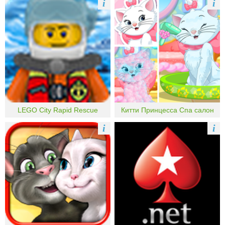
i
i
LEGO City Rapid Rescue
Китти Принцесса Спа салон
i
i