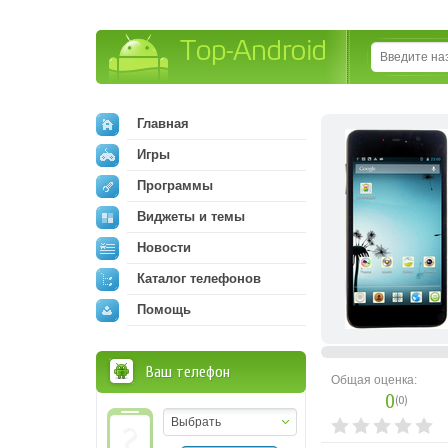
Top-Android
Главная
Игры
Программы
Виджеты и темы
Новости
Каталог телефонов
Помощь
Ваш телефон
Общая оценка:
0
(
0
)
Выбрать