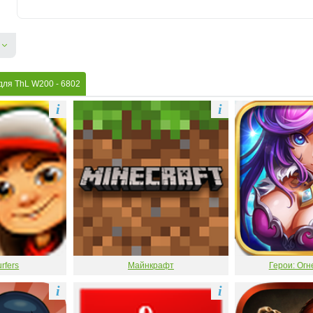
 для ThL W200
- 6802
i
i
rfers
Майнкрафт
Герои: Огн
i
i