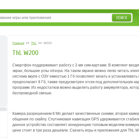
ПОИСК
Главная
>>
ThL
>>
W200
ThL W200
Смартфон поддерживает работу с 2-мя сим-картами. В комплект входят
экран, большие углы обзора. На таком экране можно легко читать эл
система вкупе с ОЗУ емкостью 1 Гб позволяют качать и устанавливат
предполагает 8 Гб, также предусмотрен отсек под дополнительную кар
программ. Из недостатков можно выделить работу аккумулятора, кото
беспроводной связью.
Камера разрешением 8 Мп делает качественные снимки, вторая камер
общения по скайпу. Спутниковая навигация GPS удерживается стабиль
данное устройство составляет конкуренцию топовым моделям коммуни
цене стоит в три раза дешевле. Скачать игры и приложения для ThL W