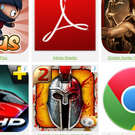
 Plus
Adobe Reader
Zombie Hunter: 
i
i