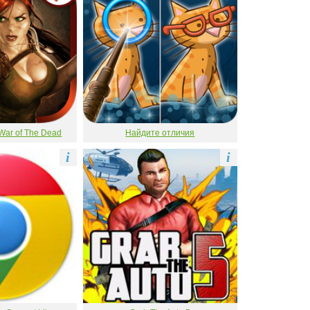
War of The Dead
Найдите отличия
i
i