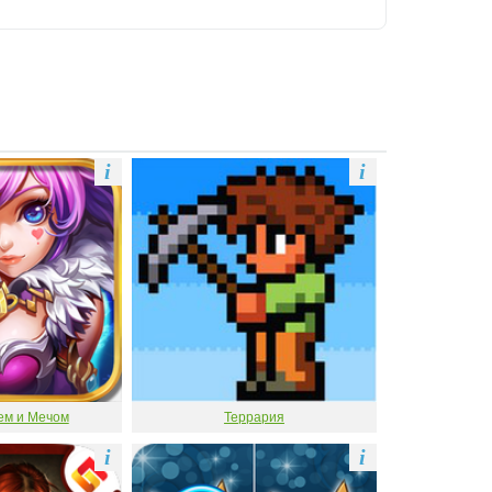
i
i
ем и Мечом
Террария
i
i