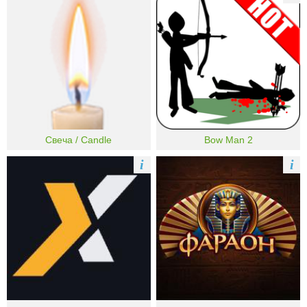
Свеча / Candle
Bow Man 2
i
i