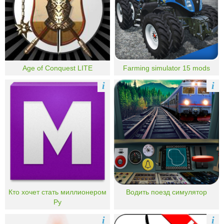
Age of Conquest LITE
Farming simulator 15 mods
i
i
Кто хочет стать миллионером
Водить поезд симулятор
Ру
i
i