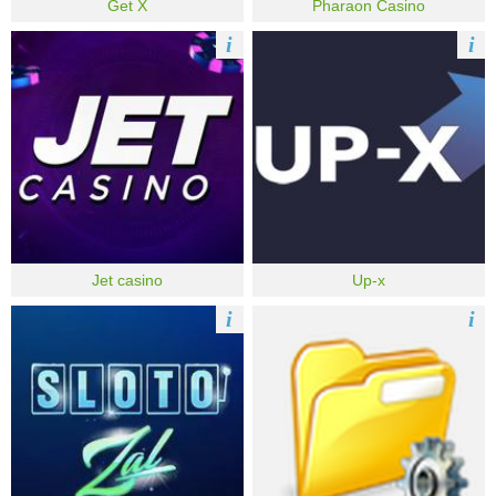
Get X
Pharaon Casino
i
i
Jet casino
Up-x
i
i