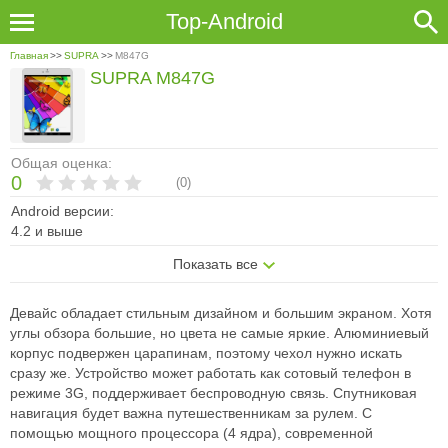
Top-Android
Главная
>>
SUPRA
>>
M847G
SUPRA M847G
Общая оценка:
0
(
0
)
Android версии:
4.2 и выше
Показать все
Девайс обладает стильным дизайном и большим экраном. Хотя
углы обзора большие, но цвета не самые яркие. Алюминиевый
корпус подвержен царапинам, поэтому чехол нужно искать
сразу же. Устройство может работать как сотовый телефон в
режиме 3G, поддерживает беспроводную связь. Спутниковая
навигация будет важна путешественникам за рулем. С
помощью мощного процессора (4 ядра), современной