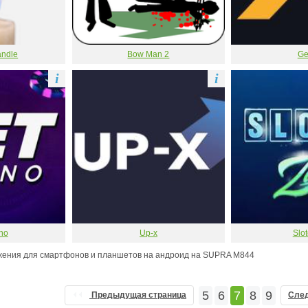
andle
Bow Man 2
Ge
i
i
ino
Up-x
Slot
жения для смартфонов и планшетов на андроид на SUPRA M844
5
6
7
8
9
Предыдущая страница
Сле