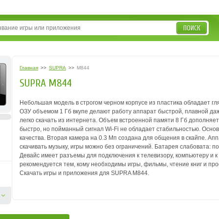
ПОИСК
Главная
>>
SUPRA
>>
M844
SUPRA M844
Небольшая модель в строгом черном корпусе из пластика обладает г
ОЗУ объемом 1 Гб вкупе делают работу аппарат быстрой, плавной да
легко скачать из интернета. Объем встроенной памяти 8 Гб дополняе
быстро, но пойманный сигнал Wi-Fi не обладает стабильностью. Осно
качества. Вторая камера на 0.3 Мп создана для общения в скайпе. 
скачивать музыку, игры можно без ограничений. Батарея слабовата: по
Девайс имеет разъемы для подключения к телевизору, компьютеру и к
рекомендуется тем, кому необходимы игры, фильмы, чтение книг и прос
Скачать игры и приложения для SUPRA M844.