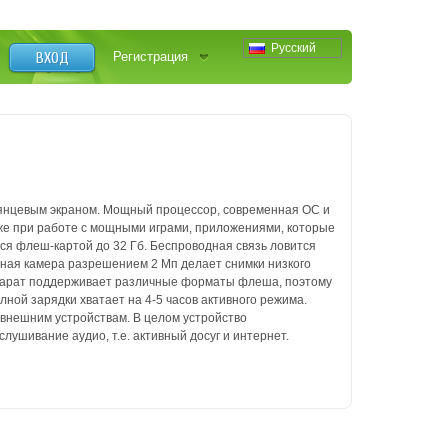
Русский
ВХОД
Регистрация
лянцевым экраном. Мощный процессор, современная ОС и
же при работе с мощными играми, приложениями, которые
тся флеш-картой до 32 Гб. Беспроводная связь ловится
вная камера разрешением 2 Мп делает снимки низкого
Аппарат поддерживает различные форматы флеша, поэтому
лной зарядки хватает на 4-5 часов активного режима.
 внешним устройствам. В целом устройство
лушивание аудио, т.е. активный досуг и интернет.