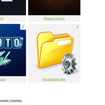
t X
Pharaon Casino
i
i
ozal
File Manager free
дущая страница