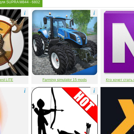
 для SUPRA M844
- 6802
i
i
est LITE
Farming simulator 15 mods
Кто хочет стать
i
i