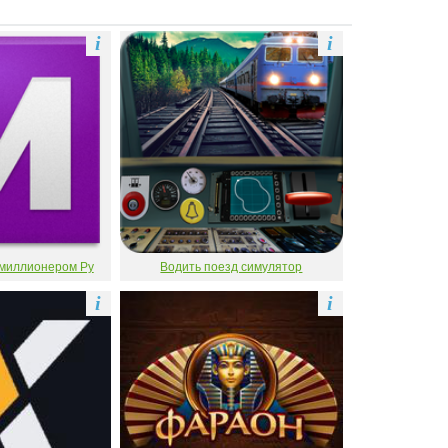
i
i
 миллионером Ру
Водить поезд симулятор
i
i