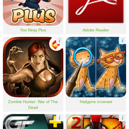
Yoo Ninja Plus
Adobe Reader
i
i
Zombie Hunter: War of The
Найдите отличия
Dead
i
i