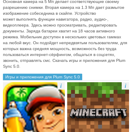
Основная камера на
5 Мп делает соответствующие своему
разрешению снимки. Вторая камера на
1.3 Мп дает размытое
изображение собеседника в скайпе. Устройство
может
выполнять функции навигатора, радио, аудио-,
видеоплеера. Здесь можно
просматривать, редактировать
документы. Заряда батареи хватит на 18 часов
активного
режима. Мобильник доступен в нескольких цветовых гаммах
на
любой вкус. Он подойдет непредвзятым пользователям, для
которых важна
средняя мощность, возможность без труда
пользоваться интернет-сёрфингом,
общаться в соцсетях,
звонить, отправлять смс.
Скачать игры и приложения для Plum
Sync 5.0.
Игры и приложения для Plum Sync 5.0
i
i