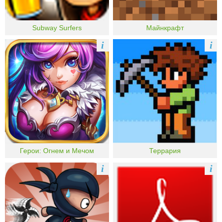
Subway Surfers
Майнкрафт
i
i
Герои: Огнем и Мечом
Террария
i
i