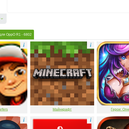
 для OppO R1
- 6802
i
i
rfers
Майнкрафт
Герои: Огн
i
i