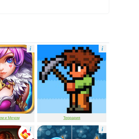
i
i
ем и Мечом
Террария
i
i