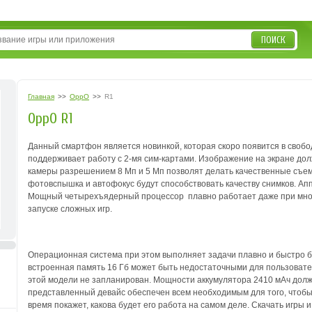
ПОИСК
Главная
>>
OppO
>>
R1
OppO R1
Данный смартфон является новинкой, которая скоро появится в свобо
поддерживает работу с 2-мя сим-картами. Изображение на экране дол
камеры разрешением 8 Мп и 5 Мп позволят делать качественные съемк
фотовспышка и автофокус будут способствовать качеству снимков. Ап
Мощный четырехъядерный процессор плавно работает даже при много
запуске сложных игр.
Операционная система при этом выполняет задачи плавно и быстро бе
встроенная память 16 Гб может быть недостаточными для пользовате
этой модели не запланирован. Мощности аккумулятора 2410 мАч должно
представленный девайс обеспечен всем необходимым для того, чтобы 
время покажет, какова будет его работа на самом деле. Скачать игры