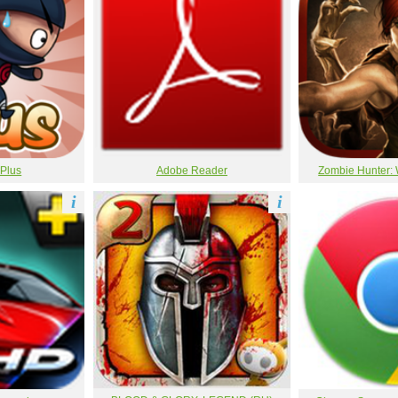
 Plus
Adobe Reader
Zombie Hunter: 
i
i