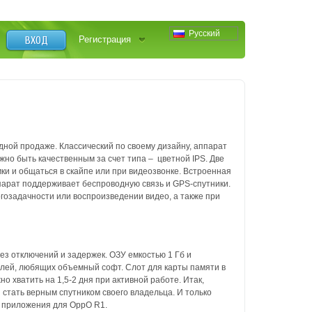
Русский
ВХОД
Регистрация
дной продаже. Классический по своему дизайну, аппарат
жно быть качественным за счет типа – цветной IPS. Две
и и общаться в скайпе или при видеозвонке. Встроенная
парат поддерживает беспроводную связь и GPS-спутники.
задачности или воспроизведении видео, а также при
з отключений и задержек. ОЗУ емкостью 1 Гб и
лей, любящих объемный софт. Слот для карты памяти в
 хватить на 1,5-2 дня при активной работе. Итак,
стать верным спутником своего владельца. И только
 и приложения для OppO R1.