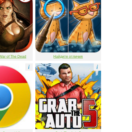
War of The Dead
Найдите отличия
i
i