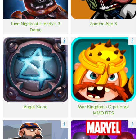
Five Nights at Freddy's 3
Zombie Age 3
Demo
i
i
Angel Stone
War Kingdoms Стратегия
MMO RTS
i
i