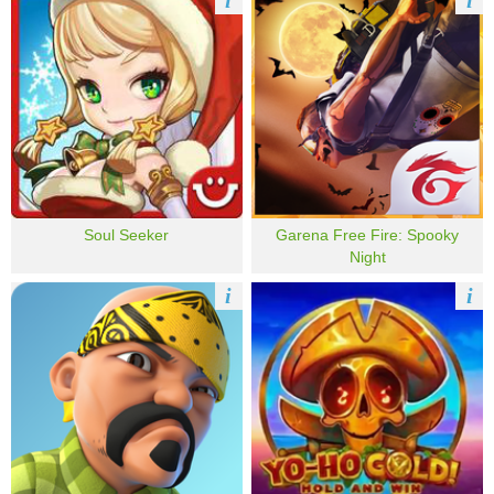
i
i
Soul Seeker
Garena Free Fire: Spooky
Night
i
i