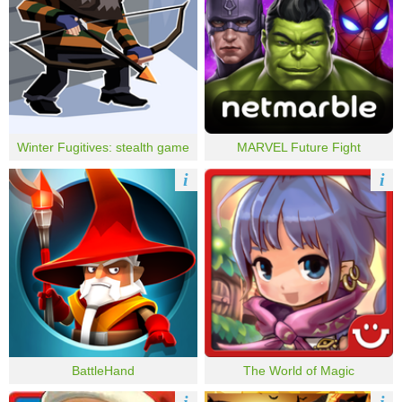
Winter Fugitives: stealth game
MARVEL Future Fight
i
i
BattleHand
The World of Magic