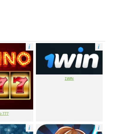
i
i
1WIN
о 777
i
i