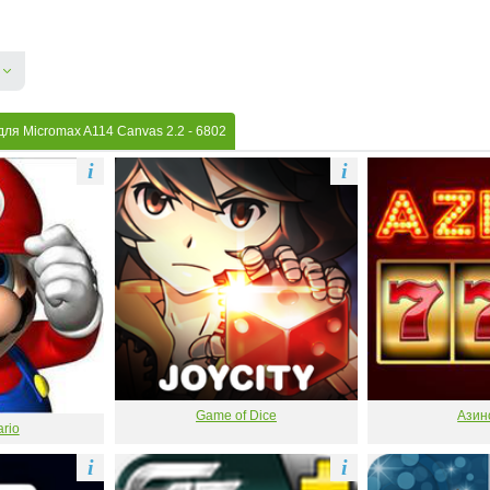
для Micromax A114 Canvas 2.2
- 6802
i
i
Game of Dice
Азин
rio
i
i