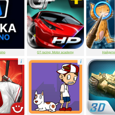
sino
GT racing: Motor academy
Найдите
i
i