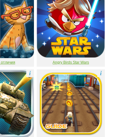
 отличия
Angry Birds Star Wars
i
i