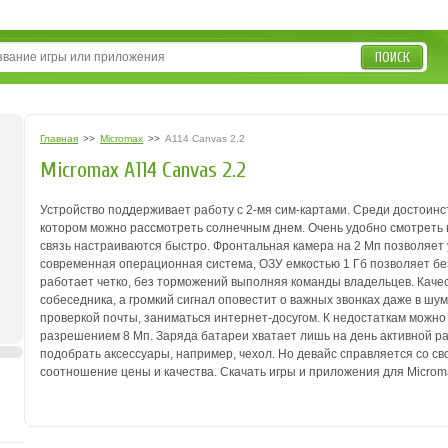
ПОИСК
Главная
>>
Micromax
>>
A114 Canvas 2.2
Micromax A114 Canvas 2.2
Устройство поддерживает работу с 2-мя сим-картами. Среди достоинс
котором можно рассмотреть солнечным днем. Очень удобно смотреть 
связь настраиваются быстро. Фронтальная камера на 2 Мп позволяет 
современная операционная система, ОЗУ емкостью 1 Гб позволяет бе
работает четко, без торможений выполняя команды владельцев. Кач
собеседника, а громкий сигнал оповестит о важных звонках даже в ш
проверкой почты, заниматься интернет-досугом. К недостаткам можно 
разрешением 8 Мп. Заряда батареи хватает лишь на день активной 
подобрать аксессуары, например, чехол. Но девайс справляется со с
соотношение цены и качества. Скачать игры и приложения для Microma