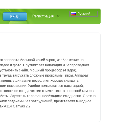
Русский
ВХОД
Регистрация
тв аппарата большой яркий экран, изображение на
видео и фото. Спутниковая навигация и беспроводная
установить скайп. Мощный процессор (4 ядра),
з труда загружать сложные программы, игры. Аппарат
ественные динамики позволяют хорошо слышать
умном помещении. Удобно пользоваться навигацией,
отнести не всегда четкие снимки текста основной камеры
работы. Заряжать телефон необходимо ежедневно. Сложно
воими задачами без затруднений, представляя выгодное
x A114 Canvas 2.2.