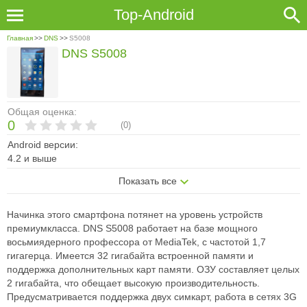
Top-Android
Главная
>>
DNS
>>
S5008
DNS S5008
Общая оценка:
0
(
0
)
Android версии:
4.2 и выше
Показать все
Начинка этого смартфона потянет на уровень устройств
премиум­класса. DNS S5008 работает на базе мощного
восьмиядерного профессора от MediaTek, с частотой 1,7
гигагерца. Имеется 32 гигабайта встроенной памяти и
поддержка дополнительных карт памяти. ОЗУ составляет целых
2 гигабайта, что обещает высокую производительность.
Предусматривается поддержка двух сим­карт, работа в сетях 3G