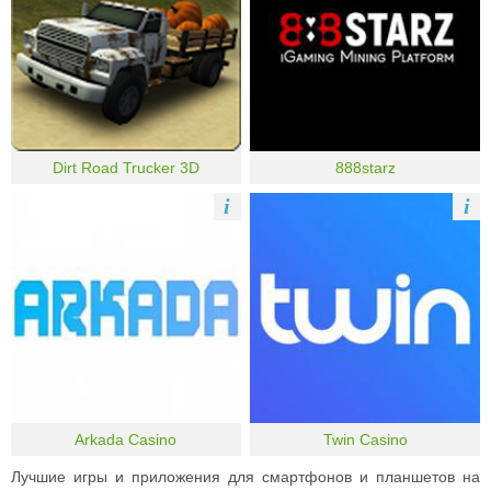
Dirt Road Trucker 3D
888starz
i
i
Arkada Casino
Twin Casino
Лучшие игры и приложения для смартфонов и планшетов на