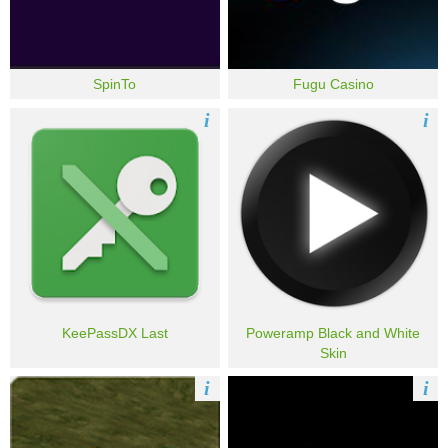
SpinTo
Fugu Casino
i
i
KeePassDX Last
Poweramp Black and White
Skin
i
i