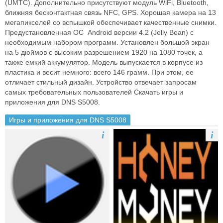
(UMTC). Дополнительно присутствуют модуль Wi­Fi, Bluetooth,
ближняя бесконтактная связь NFC, GPS. Хорошая камера на 13
мегапикселей со вспышкой обеспечивает качественные снимки.
Предустановленная ОС ­ Android версии 4.2 (Jelly Bean) с
необходимым набором программ. Установлен большой экран
на 5 дюймов с высоким разрешением 1920 на 1080 точек, а
также емкий аккумулятор. Модель выпускается в корпусе из
пластика и весит немного: всего 146 грамм. При этом, ее
отличает стильный дизайн. Устройство отвечает запросам
самых требовательных пользователей Скачать игры и
приложения для DNS S5008.
Игры и приложения для DNS S5008
i
i