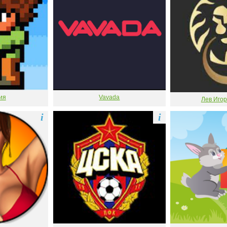
ия
Vavada
Лев Игор
i
i