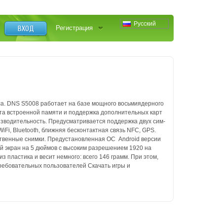
Русский
ВХОД
Регистрация
са. DNS S5008 работает на базе мощного восьмиядерного
айта встроенной памяти и поддержка дополнительных карт
изводительность. Предусматривается поддержка двух сим­
­Fi, Bluetooth, ближняя бесконтактная связь NFC, GPS.
венные снимки. Предустановленная ОС ­ Android версии
ой экран на 5 дюймов с высоким разрешением 1920 на
из пластика и весит немного: всего 146 грамм. При этом,
требовательных пользователей Скачать игры и