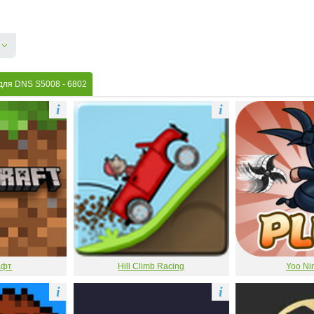
 для DNS S5008
- 6802
i
i
афт
Hill Climb Racing
Yoo Nin
i
i