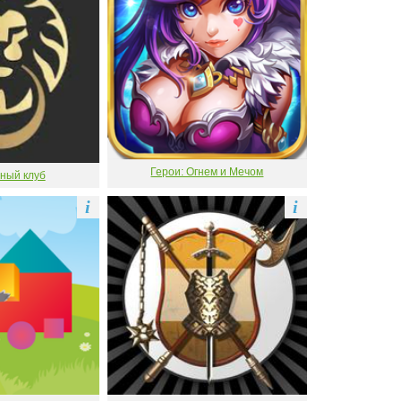
Герои: Огнем и Мечом
ный клуб
i
i