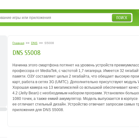
ПОИСК
Главная
>>
DNS
>>
S5008
DNS S5008
Начинка этого смартфона потянет на уровень устройств премиум­клас
профессора от MediaTek, с частотой 1,7 гигагерца. Имеется 32 гигаб
памяти. ОЗУ составляет целых 2 гигабайта, что обещает высокую про
карт, работа в сетях 3G (UMTC). Дополнительно присутствуют модуль Wi
Хорошая камера на 13 мегапикселей со вспышкой обеспечивает качест
4.2 (Jelly Bean) с необходимым набором программ. Установлен больш
1080 точек, а также емкий аккумулятор. Модель выпускается в корпусе 
ее отличает стильный дизайн. Устройство отвечает запросам самых 
приложения для DNS S5008.