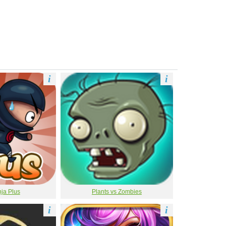
i
i
ja Plus
Plants vs Zombies
i
i