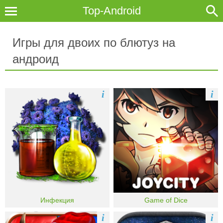
Top-Android
Игры для двоих по блютуз на
андроид
i
i
Инфекция
Game of Dice
i
i