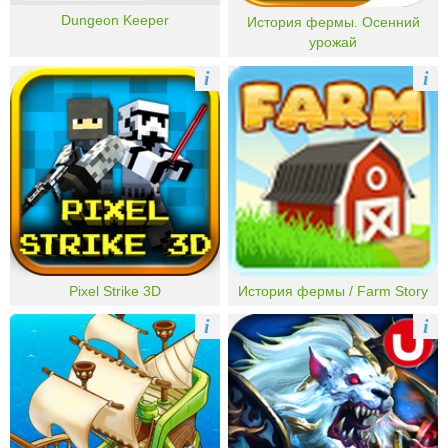
Dungeon Keeper
История фермы. Осенний
урожай
i
i
Pixel Strike 3D
История фермы / Farm Story
i
i