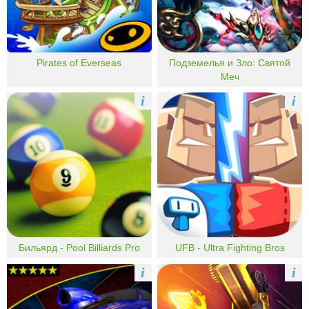
Pirates of Everseas
Подземелья и Зло: Святой
Меч
i
i
Бильярд - Pool Billiards Pro
UFB - Ultra Fighting Bros
i
i