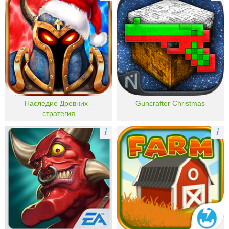
Наследие Древних -
Guncrafter Christmas
стратегия
i
i