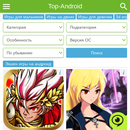
Top-Android
Игры для мальчиков
Игры на двоих
Игры для девочек
3d игр
Поиск
Экшен игры на андроид
i
i