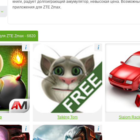
книги, радует долгоиграющий аккумулятор, невысокая цена. Возможные
приложения для ZTE Zmax.
для ZTE Zmax
- 6820
i
i
р
Talking Tom
Slalom Raci
i
i