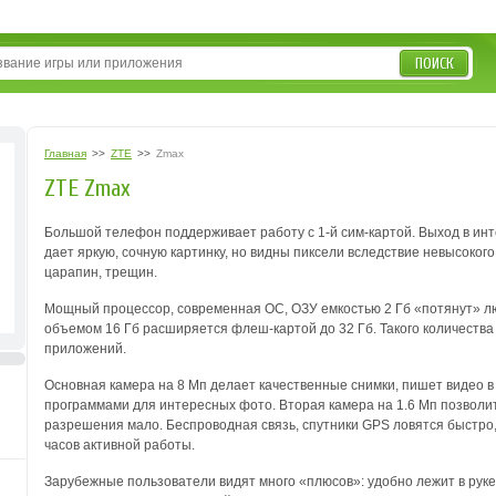
ПОИСК
Главная
>>
ZTE
>>
Zmax
ZTE Zmax
Большой телефон поддерживает работу с 1-й сим-картой. Выход в инт
дает яркую, сочную картинку, но видны пиксели вследствие невысокого
царапин, трещин.
Мощный процессор, современная ОС, ОЗУ емкостью 2 Гб «потянут» л
объемом 16 Гб расширяется флеш-картой до 32 Гб. Такого количества
приложений.
Основная камера на 8 Мп делает качественные снимки, пишет видео 
программами для интересных фото. Вторая камера на 1.6 Мп позволит
разрешения мало. Беспроводная связь, спутники GPS ловятся быстро,
часов активной работы.
Зарубежные пользователи видят много «плюсов»: удобно лежит в руке,