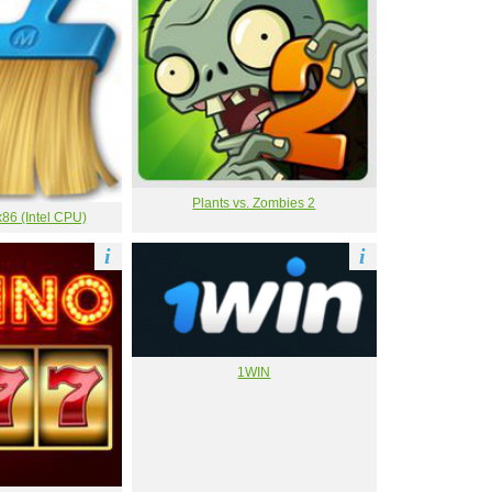
Plants vs. Zombies 2
86 (Intel CPU)
i
i
1WIN