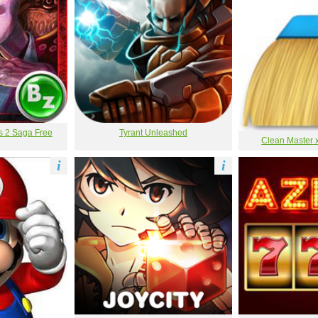
s 2 Saga Free
Tyrant Unleashed
Clean Master x
i
i