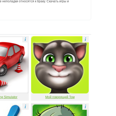
 неполадки относятся к браку. Скачать игры и
i
i
ng Simulator
Мой говорящий Том
i
i