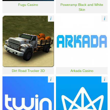
Fugu Casino
Poweramp Black and White
Skin
i
i
Dirt Road Trucker 3D
Arkada Casino
i
i