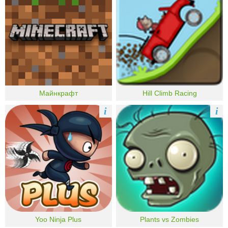
Майнкрафт
Hill Climb Racing
i
i
Yoo Ninja Plus
Plants vs Zombies