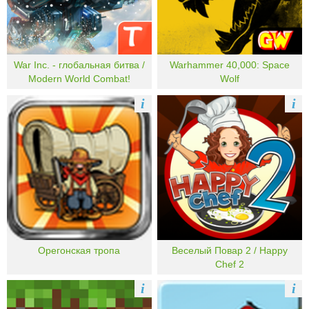
War Inc. - глобальная битва /
Warhammer 40,000: Space
Modern World Combat!
Wolf
i
i
Орегонская тропа
Веселый Повар 2 / Happy
Chef 2
i
i