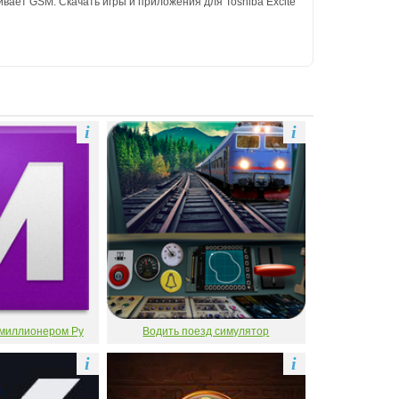
вает GSM. Скачать игры и приложения для Toshiba Excite
i
i
 миллионером Ру
Водить поезд симулятор
i
i