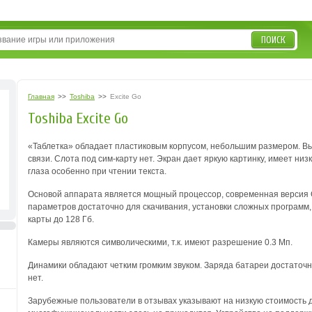
ПОИСК
Главная
>>
Toshiba
>>
Excite Go
Toshiba Excite Go
«Таблетка» обладает пластиковым корпусом, небольшим размером. В
связи. Слота под сим-карту нет. Экран дает яркую картинку, имеет н
глаза особенно при чтении текста.
Основой аппарата является мощный процессор, современная версия О
параметров достаточно для скачивания, установки сложных программ
карты до 128 Гб.
Камеры являются символическими, т.к. имеют разрешение 0.3 Мп.
Динамики обладают четким громким звуком. Заряда батареи достаточн
нет.
Зарубежные пользователи в отзывах указывают на низкую стоимость 