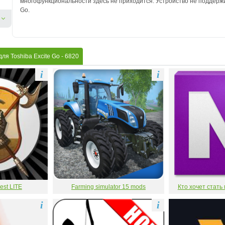
многофункциональности здесь не приходится. Устройство не поддержи
Go.
ля Toshiba Excite Go
- 6820
i
i
est LITE
Farming simulator 15 mods
Кто хочет стать
i
i