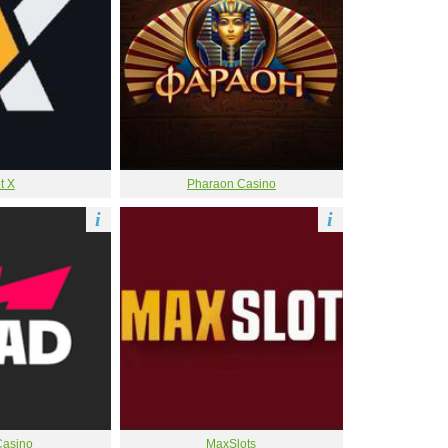
t X
Pharaon Casino
i
i
asino
MaxSlots