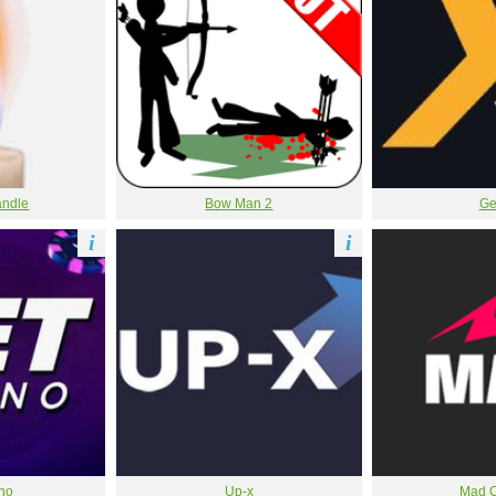
andle
Bow Man 2
Ge
i
i
ino
Up-x
Mad C